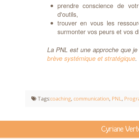
prendre conscience de votr
d'outils,
trouver en vous les ressou
surmonter vos peurs et vos dif
La PNL est une approche que je
brève systémique et stratégique
.
Tags:
coaching
,
communication
,
PNL
,
Progr
Cyriane Vert